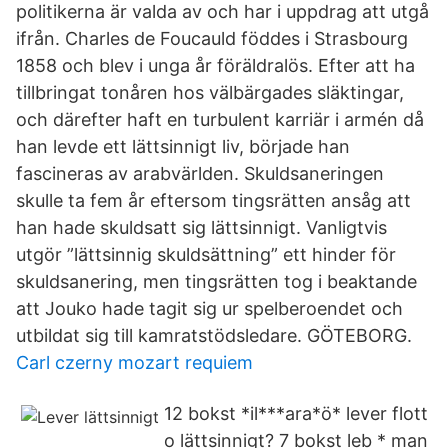
politikerna är valda av och har i uppdrag att utgå
ifrån. Charles de Foucauld föddes i Strasbourg
1858 och blev i unga år föräldralös. Efter att ha
tillbringat tonåren hos välbärgades släktingar,
och därefter haft en turbulent karriär i armén då
han levde ett lättsinnigt liv, började han
fascineras av arabvärlden. Skuldsaneringen
skulle ta fem år eftersom tingsrätten ansåg att
han hade skuldsatt sig lättsinnigt. Vanligtvis
utgör ”lättsinnig skuldsättning” ett hinder för
skuldsanering, men tingsrätten tog i beaktande
att Jouko hade tagit sig ur spelberoendet och
utbildat sig till kamratstödsledare. GÖTEBORG.
Carl czerny mozart requiem
12 bokst *il***ara*ö* lever flott
o lättsinnigt? 7 bokst leb * man