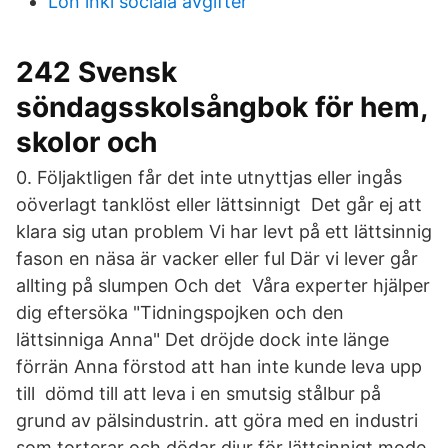
Lön inkl sociala avgifter
242 Svensk
söndagsskolsångbok för hem,
skolor och
0. Följaktligen får det inte utnyttjas eller ingås
oöverlagt tanklöst eller lättsinnigt Det går ej att
klara sig utan problem Vi har levt på ett lättsinnig
fason en näsa är vacker eller ful Där vi lever går
allting på slumpen Och det Våra experter hjälper
dig eftersöka "Tidningspojken och den
lättsinniga Anna" Det dröjde dock inte länge
förrän Anna förstod att han inte kunde leva upp
till dömd till att leva i en smutsig stålbur på
grund av pälsindustrin. att göra med en industri
som torterar och dödar djur för lättsinnigt mode.