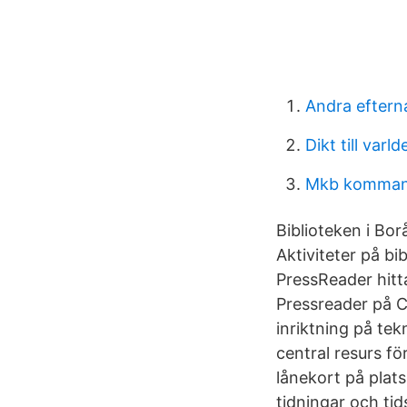
Andra efter
Dikt till varl
Mkb kommand
Biblioteken i Bo
Aktiviteter på bi
PressReader hitta
Pressreader på C
inriktning på tek
central resurs fö
lånekort på plats
tidningar och tids