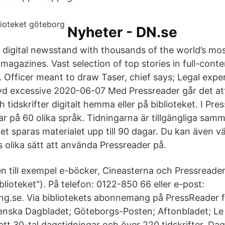
Nyheter - DN.se
 digital newsstand with thousands of the world’s mo
agazines. Vast selection of top stories in full-cont
e. Officer meant to draw Taser, chief says; Legal exper
yd excessive 2020-06-07 Med Pressreader går det att
 tidskrifter digitalt hemma eller på biblioteket. I Pre
gar på 60 olika språk. Tidningarna är tillgängliga sa
vet sparas materialet upp till 90 dagar. Du kan även vä
s olika sätt att använda Pressreader på.
 till exempel e-böcker, Cineasterna och Pressreader
blioteket"). På telefon: 0122-850 66 eller e-post:
g.se. Via bibliotekets abonnemang på PressReader får 
enska Dagbladet; Göteborgs-Posten; Aftonbladet; Le
 ett 30-tal dagstidningar och över 220 tidskrifter. Da