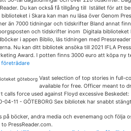
eader. Du kan också få tillgång till Istället för att b
å biblioteket i Skara kan man nu läsa över Genom Pre
mer än 7000 tidningar och tidskrifter Bland annat fin
orgsposten och tidskrifter inom Digitala biblioteket
dböcker i appen Biblio, läs tidningen med Pressreade
rna. Nu kan ditt bibliotek ansöka till 2021 IFLA Pre
keting Award. I potten finns 3000 euro att köpa ny te
 företrädare
Vast selection of top stories in full-
available for free. Officer meant to d
t calls force used against Floyd excessive Beskedet: 
-04-11 - GÖTEBORG Sex bibliotek har snabbt stängt
ps på böcker, andra media och evenemang och följa os
 to PressReader.com.