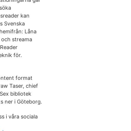
esöka
ssreader kan
ns Svenska
 hemifrån: Låna
r och streama
ssReader
knik för.
content format
raw Taser, chief
Sex bibliotek
s ner i Göteborg.
s i våra sociala