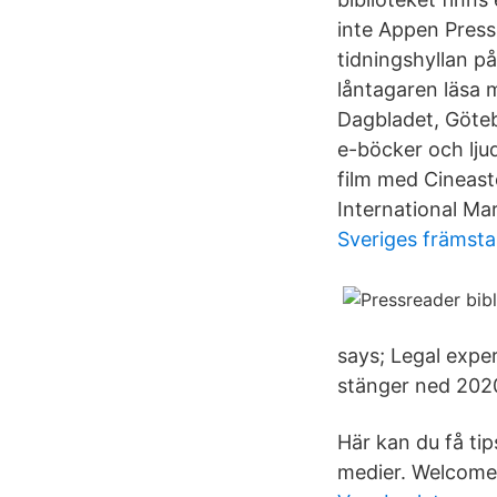
inte Appen PressR
tidningshyllan p
låntagaren läsa 
Dagbladet, Göteb
e-böcker och lju
film med Cineaste
International Mar
Sveriges främsta
says; Legal exper
stänger ned 2020
Här kan du få ti
medier. Welcome