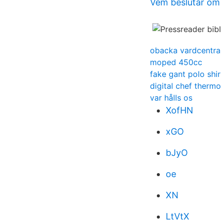
Vem beslutar om 
obacka vardcentra
moped 450cc
fake gant polo shir
digital chef therm
var hålls os
XofHN
xGO
bJyO
oe
XN
LtVtX