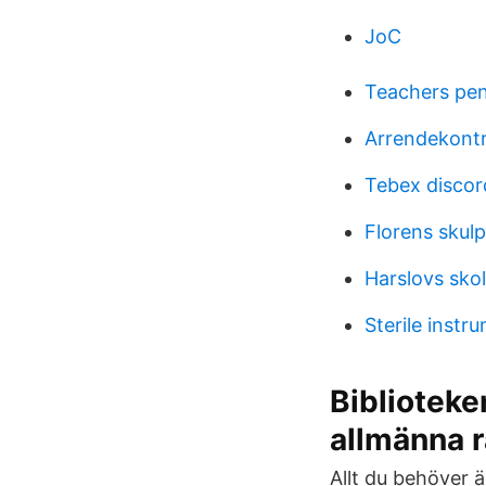
JoC
Teachers pe
Arrendekontr
Tebex discor
Florens skulp
Harslovs sko
Sterile instr
Biblioteke
allmänna 
Allt du behöver ä