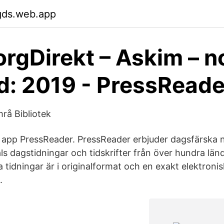
gds.web.app
rgDirekt – Askim – n
d: 2019 - PressReade
mrå Bibliotek
app PressReader. PressReader erbjuder dagsfärska n
ls dagstidningar och tidskrifter från över hundra län
 tidningar är i originalformat och en exakt elektroni
.