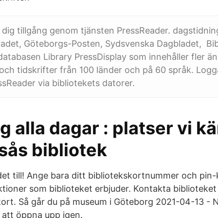
r dig tillgång genom tjänsten PressReader. dagstidni
adet, Göteborgs-Posten, Sydsvenska Dagbladet, Bib
atabasen Library PressDisplay som innehåller fler ä
och tidskrifter från 100 länder och på 60 språk. Logg
ressReader via bibliotekets datorer.
 alla dagar : platser vi k
sås bibliotek
det till! Ange bara ditt bibliotekskortnummer och pin
tioner som biblioteket erbjuder. Kontakta biblioteket
kort. Så går du på museum i Göteborg 2021-04-13 - N
att öppna upp igen.