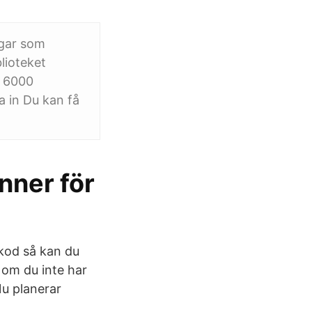
ngar som
lioteket
n 6000
a in Du kan få
änner för
-kod så kan du
 om du inte har
u planerar