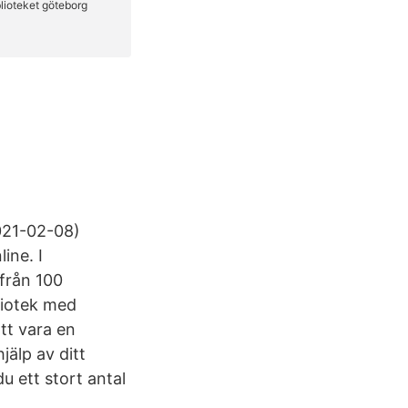
021-02-08)
ine. I
 från 100
liotek med
tt vara en
jälp av ditt
u ett stort antal