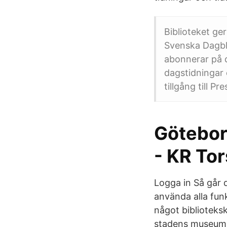
Biblioteket ge
Svenska Dagbl
abonnerar på d
dagstidningar 
tillgång till P
Göteborg
- KR Tor
Logga in Så går 
använda alla funk
något biblioteks
stadens museum 