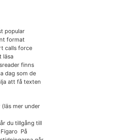
st popular
ent format
t calls force
 läsa
ssreader finns
mma dag som de
lja att få texten
 (läs mer under
du tillgång till
 Figaro På
gstidningarna går