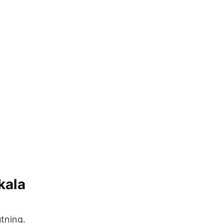
kala
utning.