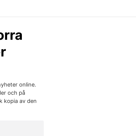
orra
r
yheter online.
der och på
sk kopia av den