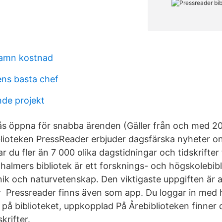
namn kostnad
dens basta chef
e projekt
rås öppna för snabba ärenden (Gäller från och med 2
blioteken PressReader erbjuder dagsfärska nyheter onl
r du fler än 7 000 olika dagstidningar och tidskrifter
halmers bibliotek är ett forsknings- och högskolebib
nik och naturvetenskap. Den viktigaste uppgiften är a
r Pressreader finns även som app. Du loggar in med h
 på biblioteket, uppkopplad På Årebiblioteken finner d
krifter.