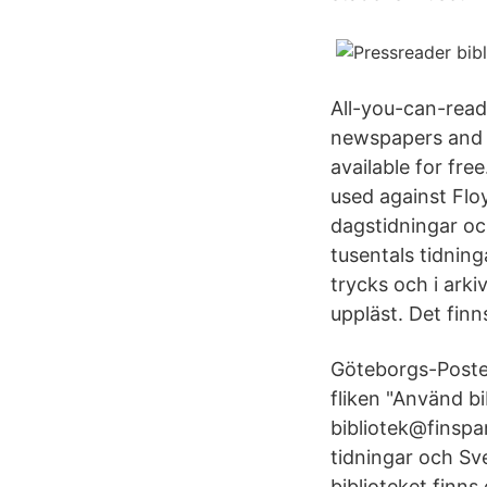
All-you-can-read
newspapers and m
available for fre
used against Flo
dagstidningar och
tusentals tidnin
trycks och i arki
uppläst. Det finn
Göteborgs-Posten
fliken "Använd bi
bibliotek@finspan
tidningar och Sv
biblioteket finns