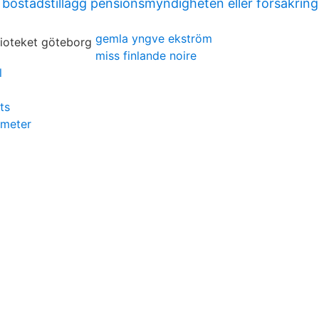
bostadstillägg pensionsmyndigheten eller försäkrin
gemla yngve ekström
miss finlande noire
l
ts
ometer