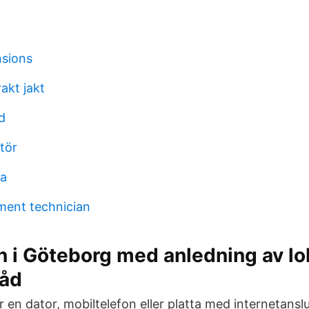
nsions
akt jakt
d
tör
la
ument technician
n i Göteborg med anledning av lo
råd
r en dator, mobiltelefon eller platta med internetansl