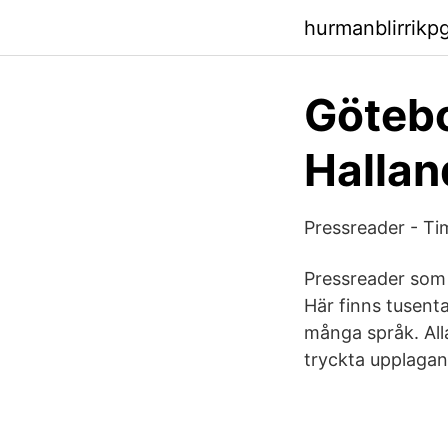
hurmanblirrikp
Götebo
Hallan
Pressreader - Ti
Pressreader som 
Här finns tusenta
många språk. Alla
tryckta upplagan