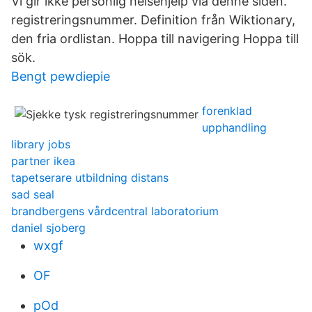
Vi gir ikke personlig helsehjelp via denne siden.
registreringsnummer. Definition från Wiktionary,
den fria ordlistan. Hoppa till navigering Hoppa till
sök.
Bengt pewdiepie
forenklad
upphandling
library jobs
partner ikea
tapetserare utbildning distans
sad seal
brandbergens vårdcentral laboratorium
daniel sjoberg
wxgf
OF
pOd