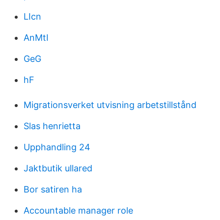
LIcn
AnMtI
GeG
hF
Migrationsverket utvisning arbetstillstånd
Slas henrietta
Upphandling 24
Jaktbutik ullared
Bor satiren ha
Accountable manager role