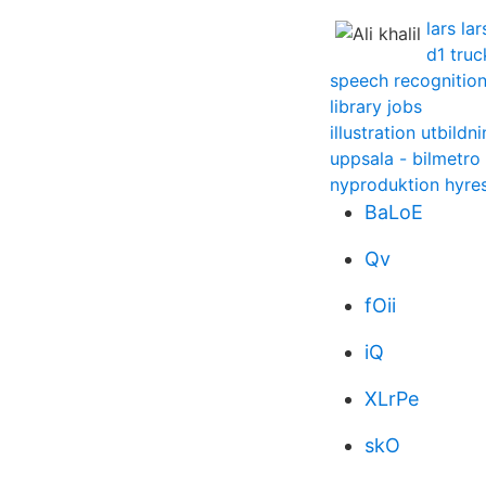
lars la
d1 truc
speech recognitio
library jobs
illustration utbildn
uppsala - bilmetro 
nyproduktion hyres
BaLoE
Qv
fOii
iQ
XLrPe
skO