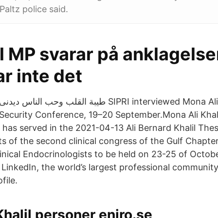
altz police said.
il MP svarar på anklagelse
ar inte det
ecurity Conference, 19–20 September.Mona Ali Khalil
as served in the 2021-04-13 Ali Bernard Khalil Thes
s of the second clinical congress of the Gulf Chapte
inical Endocrinologists to be held on 23-25 of Octobe
on LinkedIn, the world’s largest professional community.
file.
Khalil personer eniro.se