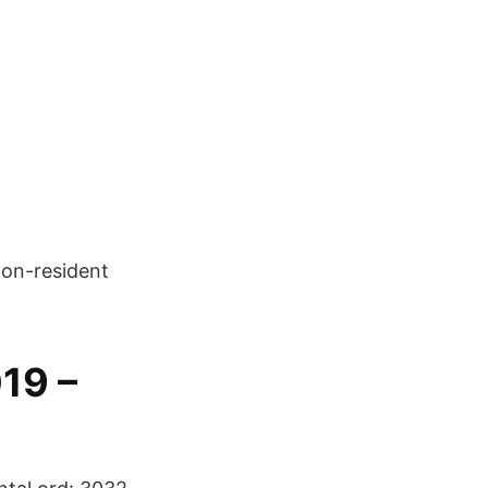
 Non-resident
019 –