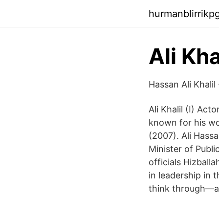
hurmanblirrikp
Ali Kh
Hassan Ali Khalil
Ali Khalil (I) Ac
known for his wo
(2007). Ali Hass
Minister of Publi
officials Hizballa
in leadership in 
think through—an