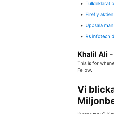
Tulldeklarati
Firefly aktien
Uppsala man
Rs infotech d
Khalil Ali
This is for whene
Fellow.
Vi blick
Miljonb