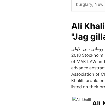
burglary, New P
Ali Khal
"Jag gill
2018 Stockholm S
of MAK LAW and h
advance abstract
Association of Cl
Khalil’s profile 
listed on their pro
Ali 