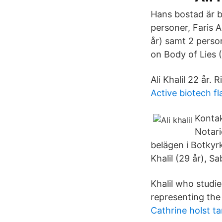
Hans bostad är b
personer, Faris A
år) samt 2 persone
on Body of Lies 
Ali Khalil 22 år
Active biotech f
Kontak
Notari
belägen i Botkyr
Khalil (29 år), S
Khalil who studi
representing the
Cathrine holst t