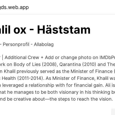
gds.web.app
alil ox - Häststam
 - Personprofil - Allabolag
tor | Additional Crew + Add or change photo on IMDbPro 
rk on Body of Lies (2008), Qarantina (2010) and Th
an Khalil previously served as the Minister of Financ
c Health (2011-2014). As Minister of Finance, Khalil w
h leveraged a relationship with for financial gain. Ali i
that he manages to be both visionary in his thinking bu
d be creative about—the steps to reach the vision.