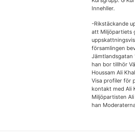
Kursgrupp: G Kur
Innehller.
-Rikstäckande u
att Miljöpartiets
uppskattningsvis 
församlingen bevi
Jämtlandsgatan 1
han bor tillhör V
Houssam Ali Khali
Visa profiler för
kontakt med Ali 
Miljöpartisten Al
han Moderaterna 