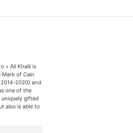
» Ali Khalil is
e Mark of Cain
e (2014-2020) and
as one of the
s uniquely gifted
t also is able to