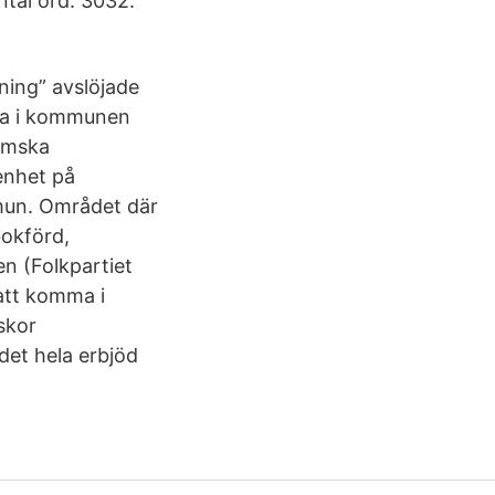
ntal ord: 3032.
ing” avslöjade
erna i kommunen
limska
genhet på
mun. Området där
bokförd,
en (Folkpartiet
 att komma i
skor
 det hela erbjöd