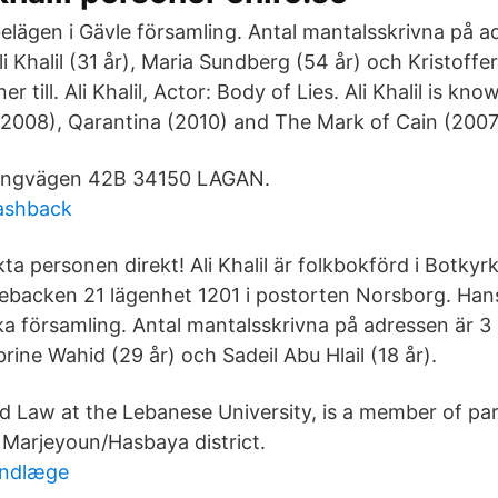
elägen i Gävle församling. Antal mantalsskrivna på a
li Khalil (31 år), Maria Sundberg (54 år) och Kristoff
r till. Ali Khalil, Actor: Body of Lies. Ali Khalil is kn
(2008), Qarantina (2010) and The Mark of Cain (2007
. Ringvägen 42B 34150 LAGAN.
lashback
ta personen direkt! Ali Khalil är folkbokförd i Botk
ebacken 21 lägenhet 1201 i postorten Norsborg. Han
ka församling. Antal mantalsskrivna på adressen är 3 
abrine Wahid (29 år) och Sadeil Abu Hlail (18 år).
ed Law at the Lebanese University, is a member of pa
 Marjeyoun/Hasbaya district.
andlæge