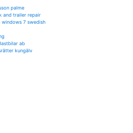
rsson palme
k and trailer repair
n windows 7 swedish
ing
lastbilar ab
rätter kungälv