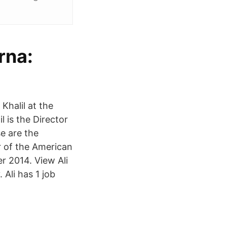
rna:
 is the Director
e are the
r of the American
r 2014. View Ali
 Ali has 1 job