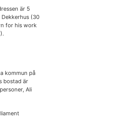
dressen är 5
er Dekkerhus (30
own for his work
).
yrka kommun på
s bostad är
personer, Ali
rliament