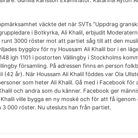
slrare: Gunilla Karlsson Examinator: Katarina Ayton A
ppmärksamhet väckte det när SVTs ”Uppdrag granskn
 gruppledare i Botkyrka, Ali Khalil, erbjudit Moderat
runt 3000 röster mot att partiet såg till att den mus
ljades bygglov för ny Houssam Ali Khalil bor i en lä
48 lgh 1101 i postorten Vällingby i Stockholms kom
ällingby församling. På adressen finns en person folk
l (42 år). När Houssam Ali Khalil föddes var Ola Ullst
 personer som heter Ali Khalil. Gå med i Facebook för
Khalil och andra som du känner. Facebook ger männi
i Khalil ville bygga en ny moské och för att få igenom
3 000 röster. Nu utesluts han från partiet.