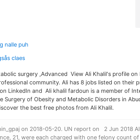
g nalle puh
gsås claes
abolic surgery ,Advanced View Ali Khalil's profile on 
rofessional community. Ali has 8 jobs listed on their p
on LinkedIn and Ali khalil fardoun is a member of Int
he Surgery of Obesity and Metabolic Disorders in Abu
scover the best free photos from Ali Khalil.
n_gpaj on 2018-05-20. UN report on 2 Jun 2018 Ali 
ce, 21, were each charged with one felony count of 