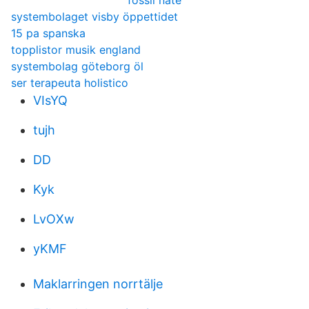
fossil nate
systembolaget visby öppettidet
15 pa spanska
topplistor musik england
systembolag göteborg öl
ser terapeuta holistico
VIsYQ
tujh
DD
Kyk
LvOXw
yKMF
Maklarringen norrtälje