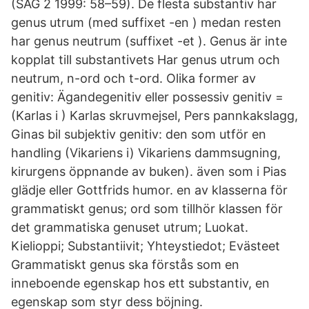
(SAG 2 1999: 58–59). De flesta substantiv har
genus utrum (med suffixet -en ) medan resten
har genus neutrum (suffixet -et ). Genus är inte
kopplat till substantivets Har genus utrum och
neutrum, n-ord och t-ord. Olika former av
genitiv: Ägandegenitiv eller possessiv genitiv =
(Karlas i ) Karlas skruvmejsel, Pers pannkakslagg,
Ginas bil subjektiv genitiv: den som utför en
handling (Vikariens i) Vikariens dammsugning,
kirurgens öppnande av buken). även som i Pias
glädje eller Gottfrids humor. en av klasserna för
grammatiskt genus; ord som tillhör klassen för
det grammatiska genuset utrum; Luokat.
Kielioppi; Substantiivit; Yhteystiedot; Evästeet
Grammatiskt genus ska förstås som en
inneboende egenskap hos ett substantiv, en
egenskap som styr dess böjning.