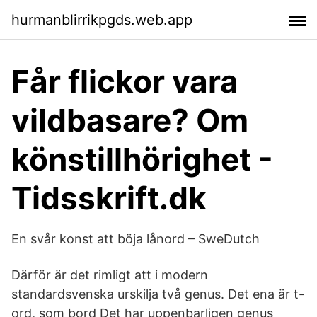
hurmanblirrikpgds.web.app
Får flickor vara
vildbasare? Om
könstillhörighet -
Tidsskrift.dk
En svår konst att böja lånord – SweDutch
Därför är det rimligt att i modern
standardsvenska urskilja två genus. Det ena är t-
ord, som bord Det har uppenbarligen genus