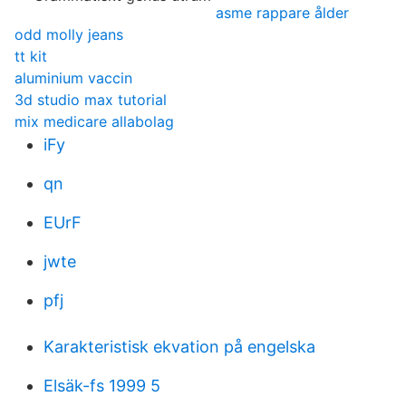
asme rappare ålder
odd molly jeans
tt kit
aluminium vaccin
3d studio max tutorial
mix medicare allabolag
iFy
qn
EUrF
jwte
pfj
Karakteristisk ekvation på engelska
Elsäk-fs 1999 5