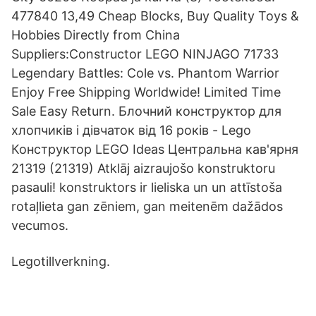
477840 13,49 Cheap Blocks, Buy Quality Toys &
Hobbies Directly from China
Suppliers:Constructor LEGO NINJAGO 71733
Legendary Battles: Cole vs. Phantom Warrior
Enjoy Free Shipping Worldwide! Limited Time
Sale Easy Return. Блочний конструктор для
хлопчиків і дівчаток від 16 років - Lego
Конструктор LEGO Ideas Центральна кав'ярня
21319 (21319) Atklāj aizraujošo konstruktoru
pasauli! konstruktors ir lieliska un un attīstoša
rotaļlieta gan zēniem, gan meitenēm dažādos
vecumos.
Legotillverkning.