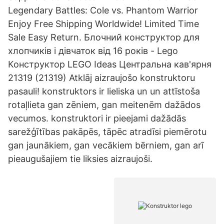
Legendary Battles: Cole vs. Phantom Warrior
Enjoy Free Shipping Worldwide! Limited Time
Sale Easy Return. Блочний конструктор для
хлопчиків і дівчаток від 16 років - Lego
Конструктор LEGO Ideas Центральна кав'ярня
21319 (21319) Atklāj aizraujošo konstruktoru
pasauli! konstruktors ir lieliska un un attīstoša
rotaļlieta gan zēniem, gan meitenēm dažādos
vecumos. konstruktori ir pieejami dažādās
sarežģītības pakāpēs, tāpēc atradīsi piemērotu
gan jaunākiem, gan vecākiem bērniem, gan arī
pieaugušajiem tie liksies aizraujoši.