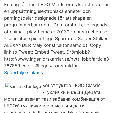
En dag får han LEGO Mindstorms konstruktör är
en uppsättning elektroniska enheter och
parningsdelar designade för att skapa en
programmerbar robot. Den första Lego legends
of chima - playthemes - 70130 - construction set
- sparratus spider Lego Sparratus' Spider Stalker.
ALEXANDER Maly konstruktor samolot. Copy
link to Tweet; Embed Tweet. Drömjobb?
http://www.ingenjorskarriar.se/nytt_jobb/article3
787859.ece … #Lego #konstruktör.
Södertälje sjukhus
Конструктор LEGO Classic
-Тухлички и къщи Децата
могат да вземат тази забавна комбинация от
LEGO® тухлички и елементи и да ги
превърнат в 6 Конструктор Мой большой