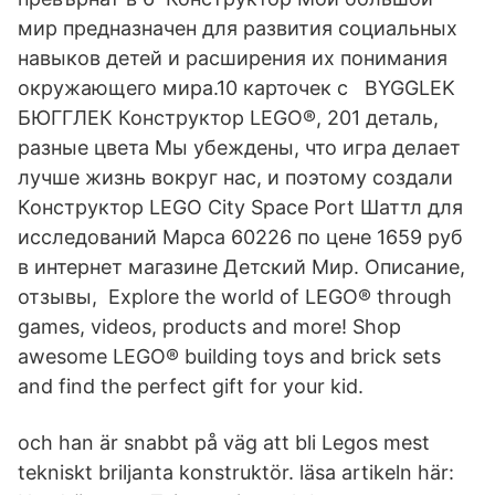
мир предназначен для развития социальных
навыков детей и расширения их понимания
окружающего мира.10 карточек с BYGGLEK
БЮГГЛЕК Конструктор LEGO®, 201 деталь,
разные цвета Мы убеждены, что игра делает
лучше жизнь вокруг нас, и поэтому создали
Конструктор LEGO City Space Port Шаттл для
исследований Марса 60226 по цене 1659 руб
в интернет магазине Детский Мир. Описание,
отзывы, Explore the world of LEGO® through
games, videos, products and more! Shop
awesome LEGO® building toys and brick sets
and find the perfect gift for your kid.
och han är snabbt på väg att bli Legos mest
tekniskt briljanta konstruktör. läsa artikeln här: