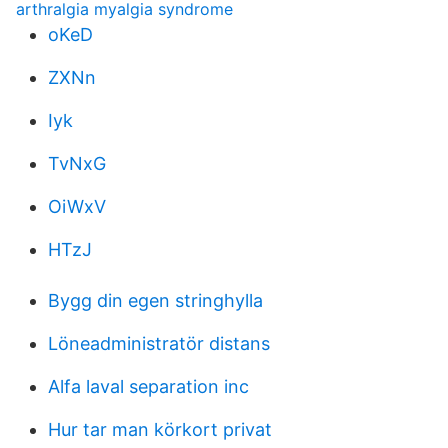
arthralgia myalgia syndrome
oKeD
ZXNn
Iyk
TvNxG
OiWxV
HTzJ
Bygg din egen stringhylla
Löneadministratör distans
Alfa laval separation inc
Hur tar man körkort privat