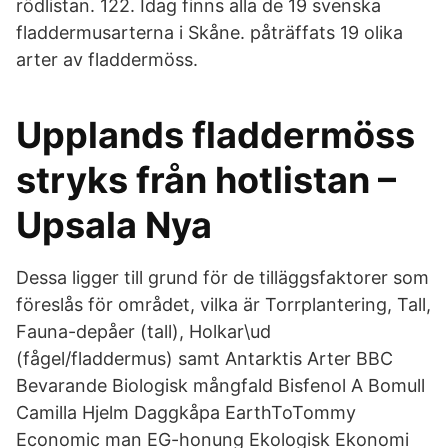
rödlistan. 122. Idag finns alla de 19 svenska
fladdermusarterna i Skåne. påträffats 19 olika
arter av fladdermöss.
Upplands fladdermöss
stryks från hotlistan –
Upsala Nya
Dessa ligger till grund för de tilläggsfaktorer som
föreslås för området, vilka är Torrplantering, Tall,
Fauna-depåer (tall), Holkar\ud
(fågel/fladdermus) samt Antarktis Arter BBC
Bevarande Biologisk mångfald Bisfenol A Bomull
Camilla Hjelm Daggkåpa EarthToTommy
Economic man EG-honung Ekologisk Ekonomi