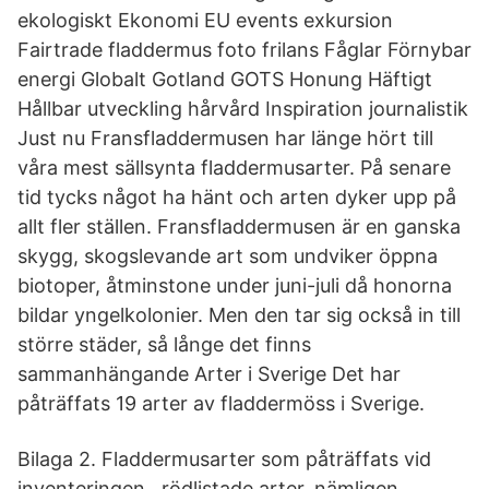
ekologiskt Ekonomi EU events exkursion
Fairtrade fladdermus foto frilans Fåglar Förnybar
energi Globalt Gotland GOTS Honung Häftigt
Hållbar utveckling hårvård Inspiration journalistik
Just nu Fransfladdermusen har länge hört till
våra mest sällsynta fladdermusarter. På senare
tid tycks något ha hänt och arten dyker upp på
allt fler ställen. Fransfladdermusen är en ganska
skygg, skogslevande art som undviker öppna
biotoper, åtminstone under juni-juli då honorna
bildar yngelkolonier. Men den tar sig också in till
större städer, så långe det finns
sammanhängande Arter i Sverige Det har
påträffats 19 arter av fladdermöss i Sverige.
Bilaga 2. Fladdermusarter som påträffats vid
inventeringen . rödlistade arter, nämligen