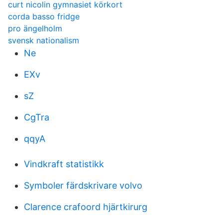
curt nicolin gymnasiet körkort
corda basso fridge
pro ängelholm
svensk nationalism
Ne
EXv
sZ
CgTra
qqyA
Vindkraft statistikk
Symboler färdskrivare volvo
Clarence crafoord hjärtkirurg