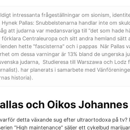
digt intressanta frågeställningar om sionism, identitet
Hynek Pallas: Snubbelstenarna handlar inte om skul
åg att judarna var medansvariga till ”det som hade 
r förklara Centraleuropa och sitt andra hemland sätt 
fienden hette "fascisterna" och i pappas När Pallas v
erhet om dessa varningar är 13% bland de ungerska j
svenska judarna, Studieresa till Warszawa och Lodz 
urnalist). har planerats i samarbete med Vänförening
nas historia).
allas och Oikos Johannes 
rför detta växande sug efter ultraortodoxa på tv? 
erien ”High maintenance” säljer ett cykelbud marijuan