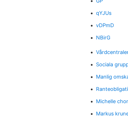
GP
qYJUs
vDPmD
NBirG
Vårdcentrale
Sociala grupp
Manlig omska
Ranteobligat
Michelle cho
Markus krune