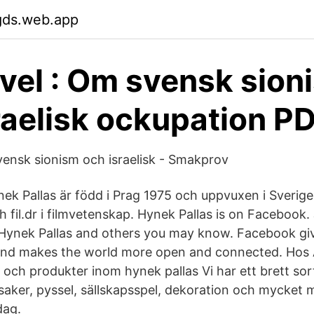
gds.web.app
vel : Om svensk sion
raelisk ockupation P
vensk sionism och israelisk - Smakprov
nek Pallas är född i Prag 1975 och uppvuxen i Sverige
h fil.dr i filmvetenskap. Hynek Pallas is on Facebook
Hynek Pallas and others you may know. Facebook gi
nd makes the world more open and connected. Hos Ad
r och produkter inom hynek pallas Vi har ett brett so
ksaker, pyssel, sällskapsspel, dekoration och mycket 
dag.