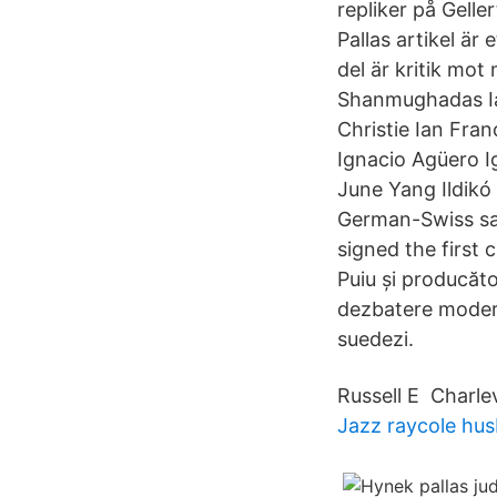
repliker på Gelle
Pallas artikel är
del är kritik mot
Shanmughadas Iain
Christie Ian Fran
Ignacio Agüero I
June Yang Ildikó
German-Swiss sa
signed the first 
Puiu și producăto
dezbatere moderat
suedezi.
Russell E Charle
Jazz raycole hu