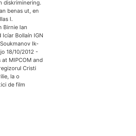
h diskriminering.
kan benas ut, en
las I.
 Birnie Ian
 Icíar Bollaín IGN
r Soukmanov Ik-
jo 18/10/2012 -
es at MIPCOM and
egizorul Cristi
ie, la o
ci de film