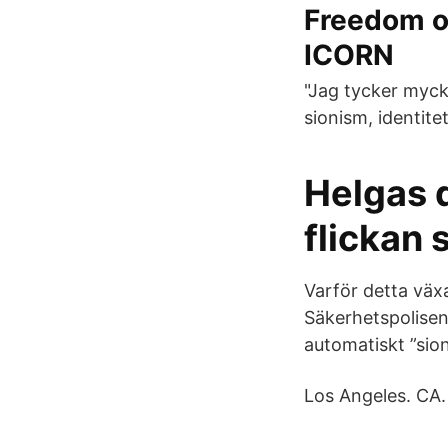
Freedom o
ICORN
"Jag tycker myck
sionism, identitet
Helgas d
flickan
Varför detta vä
Säkerhetspolisen
automatiskt ”sio
Los Angeles. CA.