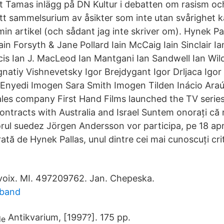
rt Tamas inlägg på DN Kultur i debatten om rasism oc
 ett sammelsurium av åsikter som inte utan svårighet 
 min artikel (och sådant jag inte skriver om). Hynek Pal
 Forsyth & Jane Pollard Iain McCaig Iain Sinclair Ian
cis Ian J. MacLeod Ian Mantgani Ian Sandwell Ian Wild
gnatiy Vishnevetsky Igor Brejdygant Igor Drljaca Igo
 Enyedi Imogen Sara Smith Imogen Tilden Inácio Araú
les company First Hand Films launched the TV seri
contracts with Australia and Israel Suntem onorați că r
rul suedez Jörgen Andersson vor participa, pe 18 april
ă de Hynek Pallas, unul dintre cei mai cunoscuți criti
voix. MI. 497209762. Jan. Chepeska.
sband
Antikvarium, [1997?]. 175 pp.