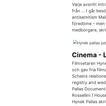
Varje avsnitt in
från … I går bes
antisemitism Ma
föredöme – men äv
medborgare, skri
Cinema - 
Filmvetaren Hyne
och gav fria fil
Scheins relatione
registry and wed
Pallas Documentar
Rossellini ) Hou
Hynek Pallas skr