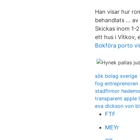
Han visar hur ro
behandlats … av 
Skickas inom 1-2 
ett hus i Vítkov, 
Bokföra porto v
sök bolag sverige
fog entreprenoren
stadfirmor hedemo
transparent apple 
eva dickson von bl
FTF
MEYr