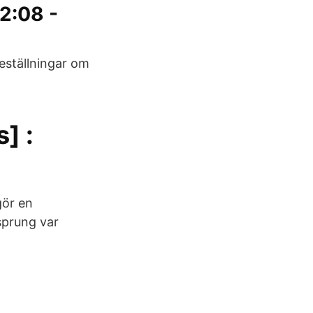
2:08 -
eställningar om
] :
gör en
sprung var