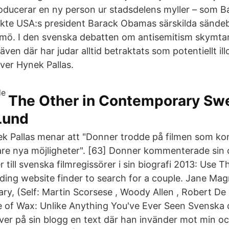
troducerar en ny person ur stadsdelens myller – som B
ökte USA:s president Barack Obamas särskilda sänd
lmö. I den svenska debatten om antisemitism skymta
en där har judar alltid betraktats som potentiellt illo
ver Hynek Pallas.
The Other in Contemporary Sw
Lund
k Pallas menar att "Donner trodde på filmen som kon
mare nya möjligheter". [63] Donner kommenterade sin
r till svenska filmregissörer i sin biografi 2013: Use T
ding website finder to search for a couple. Jane Ma
y, (Self: Martin Scorsese , Woody Allen , Robert De N
se of Wax: Unlike Anything You've Ever Seen Svenska
iver på sin blogg en text där han invänder mot min 