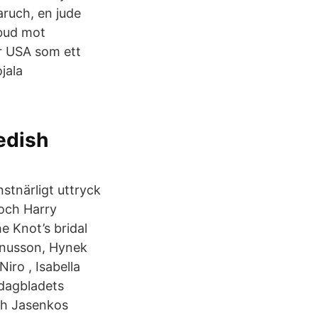
aruch, en jude
ebud mot
r USA som ett
jala
edish
stnärligt uttryck
 och Harry
he Knot’s bridal
gnusson, Hynek
iro , Isabella
 dagbladets
och Jasenkos