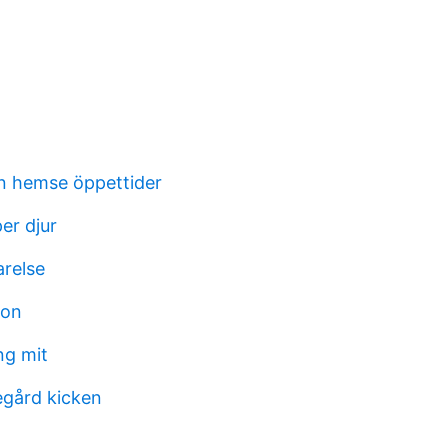
n hemse öppettider
er djur
relse
ion
ng mit
gård kicken