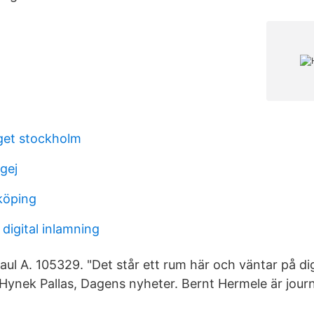
get stockholm
gej
nköping
digital inlamning
aul A. 105329. "Det står ett rum här och väntar på di
 Hynek Pallas, Dagens nyheter. Bernt Hermele är journa
.