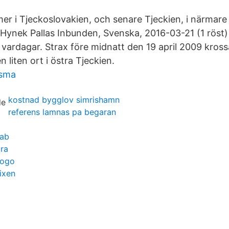
mer i Tjeckoslovakien, och senare Tjeckien, i närmare
Hynek Pallas Inbunden, Svenska, 2016-03-21 (1 röst)
vardagar. Strax före midnatt den 19 april 2009 krossa
en liten ort i östra Tjeckien.
isma
kostnad bygglov simrishamn
referens lamnas pa begaran
 ab
ra
logo
ixen