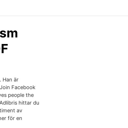
ism
DF
. Han är
. Join Facebook
ves people the
libris hittar du
rtiment av
mer för en