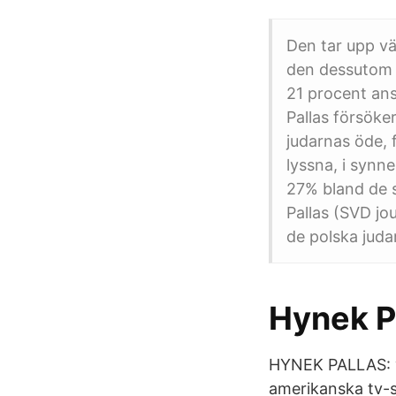
Den tar upp väl
den dessutom 
21 procent ans
Pallas försöke
judarnas öde, 
lyssna, i synn
27% bland de 
Pallas (SVD jo
de polska judar
Hynek P
HYNEK PALLAS: va
amerikanska tv-s