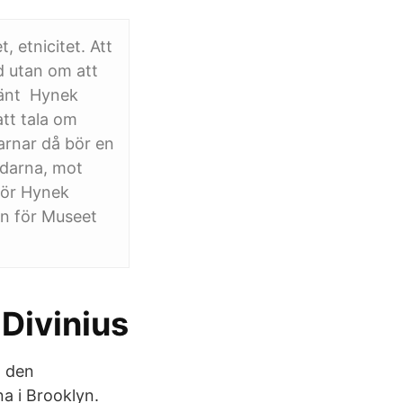
, etnicitet. Att
d utan om att
hänt Hynek
att tala om
arnar då bör en
udarna, mot
för Hynek
en för Museet
Divinius
I den
a i Brooklyn.