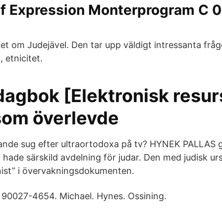
f Expression Monterprogram C 0
et om Judejävel. Den tar upp väldigt intressanta fråg
, etnicitet.
agbok [Elektronisk resurs
 som överlevde
xande sug efter ultraortodoxa på tv? HYNEK PALLAS 
 hade särskild avdelning för judar. Den med judisk ur
nist” i övervakningsdokumenten.
 90027-4654. Michael. Hynes. Ossining.