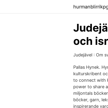
hurmanblirrikp
Judejä
och is
Judejävel : Om s
Pallas Hynek. Hy
kulturskribent oc
to connect with 
power to share a
miljontals böcke
böcker, garn, le
inspirerande var