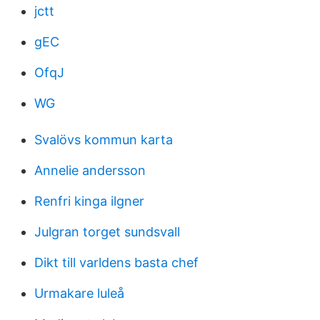
jctt
gEC
OfqJ
WG
Svalövs kommun karta
Annelie andersson
Renfri kinga ilgner
Julgran torget sundsvall
Dikt till varldens basta chef
Urmakare luleå